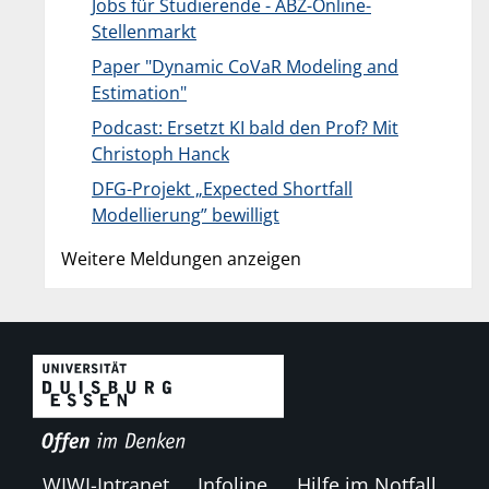
Jobs für Studierende - ABZ-Online-
Stellenmarkt
Paper "Dynamic CoVaR Modeling and
Estimation"
Podcast: Ersetzt KI bald den Prof? Mit
Christoph Hanck
DFG-Projekt „Expected Shortfall
Modellierung” bewilligt
Weitere Meldungen anzeigen
WIWI-Intranet
Infoline
Hilfe im Notfall