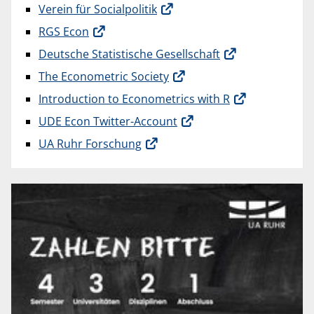
Verein für Socialpolitik
RGS Econ
Deutsche Statistische Gesellschaft
The Econometric Society
Introduction to Econometrics with R
UDE Econ Twitter-Account
UA Ruhr Forschung