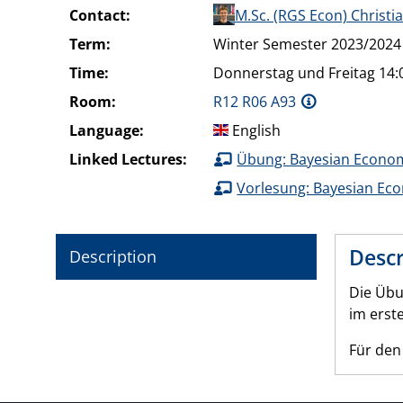
Contact:
M.Sc. (RGS Econ) Christi
Term:
Winter Semester 2023/2024
Time:
Donnerstag und Freitag 14:0
Room:
R12 R06 A93
Language:
English
Linked Lectures:
Übung: Bayesian Econom
Vorlesung: Bayesian Ec
Descr
Description
Die Übu
im erst
Für den