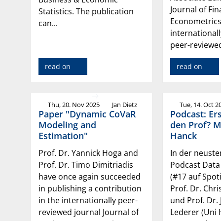
Journal of Fin
Statistics. The publication
Econometrics
can...
internationall
peer-reviewed
read on
read on
Thu, 20. Nov 2025
Jan Dietz
Tue, 14. Oct 2
Paper "Dynamic CoVaR
Podcast: Ers
Modeling and
den Prof? M
Estimation"
Hanck
Prof. Dr. Yannick Hoga and
In der neuste
Prof. Dr. Timo Dimitriadis
Podcast Data 
have once again succeeded
(#17 auf Spoti
in publishing a contribution
Prof. Dr. Chr
in the internationally peer-
und Prof. Dr.
reviewed journal Journal of
Lederer (Uni