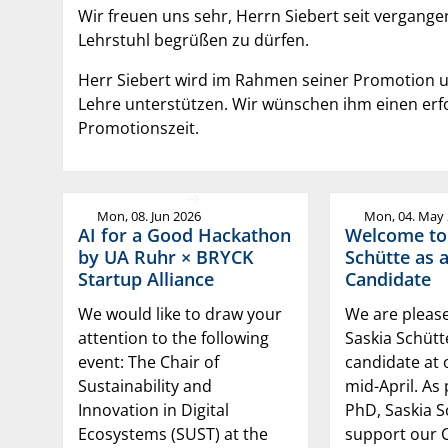
Wir freuen uns sehr, Herrn Siebert seit verga
Lehrstuhl begrüßen zu dürfen.
Herr Siebert wird im Rahmen seiner Promotion un
Lehre unterstützen. Wir wünschen ihm einen erfo
Promotionszeit.
Mon, 08. Jun 2026
Mon, 04. May
AI for a Good Hackathon
Welcome to
by UA Ruhr × BRYCK
Schütte as 
Startup Alliance
Candidate
We would like to draw your
We are pleas
attention to the following
Saskia Schüt
event: The Chair of
candidate at 
Sustainability and
mid-April. As 
Innovation in Digital
PhD, Saskia S
Ecosystems (SUST) at the
support our C