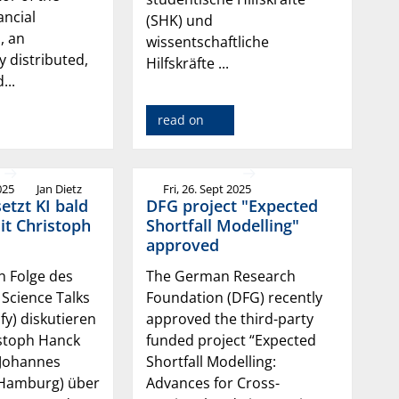
ancial
(SHK) und
, an
wissentschaftliche
y distributed,
Hilfskräfte ...
...
read on
025
Jan Dietz
Fri, 26. Sept 2025
etzt KI bald
DFG project "Expected
it Christoph
Shortfall Modelling"
approved
n Folge des
The German Research
Science Talks
Foundation (DFG) recently
fy) diskutieren
approved the third-party
istoph Hanck
funded project “Expected
 Johannes
Shortfall Modelling:
 Hamburg) über
Advances for Cross-