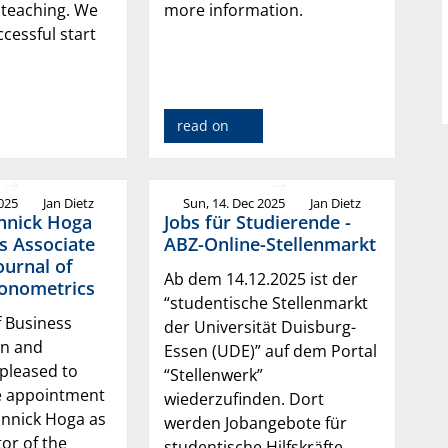
 teaching. We
more information.
ccessful start
read on
2025
Jan Dietz
Sun, 14. Dec 2025
Jan Dietz
annick Hoga
Jobs für Studierende -
s Associate
ABZ-Online-Stellenmarkt
ournal of
Ab dem 14.12.2025 ist der
conometrics
“studentische Stellenmarkt
f Business
der Universität Duisburg-
on and
Essen (UDE)” auf dem Portal
pleased to
“Stellenwerk”
e appointment
wiederzufinden. Dort
Yannick Hoga as
werden Jobangebote für
tor of the
studentische Hilfskräfte