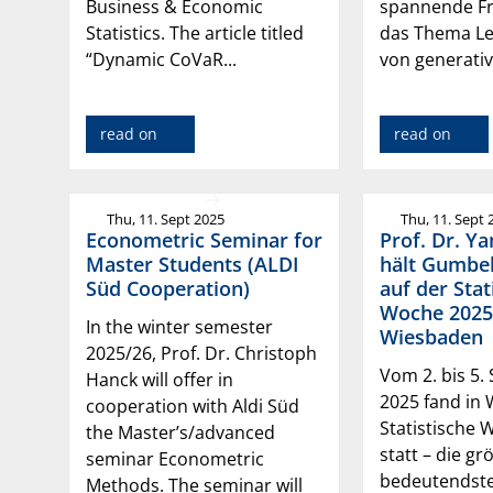
Business & Economic
spannende F
Statistics. The article titled
das Thema Le
“Dynamic CoVaR...
von generativer
read on
read on
Thu, 11. Sept 2025
Thu, 11. Sept 
Econometric Seminar for
Prof. Dr. Y
Master Students (ALDI
hält Gumbe
Süd Cooperation)
auf der Stat
Woche 2025
In the winter semester
Wiesbaden
2025/26, Prof. Dr. Christoph
Vom 2. bis 5
Hanck will offer in
2025 fand in
cooperation with Aldi Süd
Statistische
the Master’s/advanced
statt – die g
seminar Econometric
bedeutendst
Methods. The seminar will