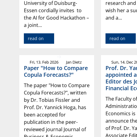
University of Duisburg-
research and
Essen cordially invites to
wish her a su
the AI for Good Hackathon –
and a...
a joint...
read on
read on
Fri, 13. Feb 2026
Jan Dietz
Sun, 14. Dec 
Paper "How to Compare
Prof. Dr. Y
Copula Forecasts?"
appointed a
Editor des J
The paper "How to Compare
Financial E
Copula Forecasts?", written
The Faculty o
by Dr. Tobias Fissler and
Administrati
Prof. Dr. Yannick Hoga, has
Economics is 
been accepted for
announce th
publication in the peer-
of Prof. Dr. 
reviewed journal Journal of
Associate Edi
Business & Economic