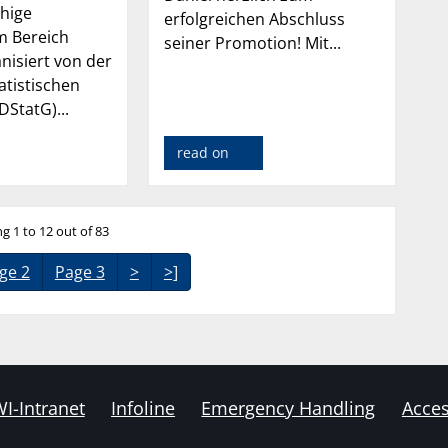
hige
erfolgreichen Abschluss
m Bereich
seiner Promotion! Mit...
anisiert von der
atistischen
DStatG)...
read on
g 1 to 12 out of 83
ge 2
Page 3
>
>]
I-Intranet
Infoline
Emergency Handling
Acces