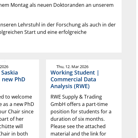
ngenem Montag als neuen Doktoranden an unserem
seren Lehrstuhl in der Forschung als auch in der
lgreichen Start und eine erfolgreiche
 2026
Thu, 12. Mar 2026
 Saskia
Working Student |
a new PhD
Commercial Data
Analysis (RWE)
ed to welcome
RWE Supply & Trading
te as a new PhD
GmbH offers a part-time
our Chair since
position for students for a
part of her
duration of six months.
chütte will
Please see the attached
hair in both
material and the link for