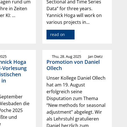
ragen rund um
Sectional and Time Series
hre in Zeiten
Data” for three years.
 KI: ...
Yannick Hoga will work on
various projects in...
read on
2025
Thu, 28. Aug 2025
Jan Dietz
annick Hoga
Promotion von Daniel
l-Vorlesung
Ollech
istischen
Unser Kollege Daniel Ollech
 in
hat am 19. August
erfolgreich seine
. September
Disputation zum Thema
 Wiesbaden die
“New methods for seasonal
 Woche 2025
adjustment” abgelegt. Wir
rößte und
als Lehrstuhl gratulieren
e
Daniel herzlich zum