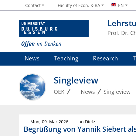
Contact
Faculty of Econ. & BA
EN
Lehrst
Prof. Dr. 
News
Teaching
Research
Singleview
OEK
News
Singleview
Mon, 09. Mar 2026
Jan Dietz
Begrüßung von Yannik Siebert a