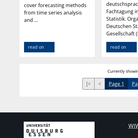
deutschsprac
cover forecasting methods
Fachtagung i
from time series analysis
Statistik. Org
and ...
Deutschen St
Gesellschaft (
read on
read on
Currently showin
[<
<
Page 1
Pa
WIW